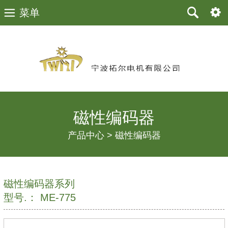
菜单
磁
磁
性
性
编
编
码
器
码
磁性编码器
器
产品中心 >
磁性编码器
系
磁性编码器系列
列
型号.： ME-775
型