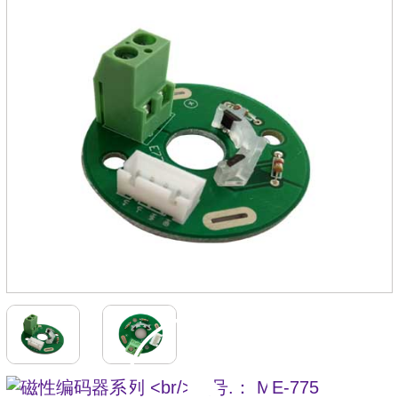
号.：
ME-
775